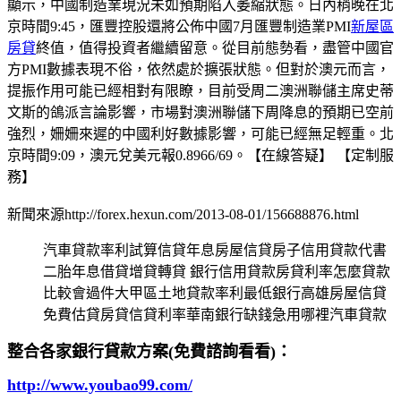
顯示，中國制造業現況未如預期陷入萎縮狀態。日內稍晚在北
京時間9:45，匯豐控股還將公佈中國7月匯豐制造業PMI
新屋區
房貸
終值，值得投資者繼續留意。從目前態勢看，盡管中國官
方PMI數據表現不俗，依然處於擴張狀態。但對於澳元而言，
提振作用可能已經相對有限瞭，目前受周二澳洲聯儲主席史蒂
文斯的鴿派言論影響，市場對澳洲聯儲下周降息的預期已空前
強烈，姍姍來遲的中國利好數據影響，可能已經無足輕重。北
京時間9:09，澳元兌美元報0.8966/69。【在線答疑】 【定制服
務】
新聞來源http://forex.hexun.com/2013-08-01/156688876.html
汽車貸款率利試算信貸年息房屋信貸房子信用貸款代書
二胎年息借貸增貸轉貸 銀行信用貸款房貸利率怎麼貸款
比較會過件大甲區土地貸款率利最低銀行高雄房屋信貸
免費估貸房貸信貸利率華南銀行缺錢急用哪裡汽車貸款
整合各家銀行貸款方案(免費諮詢看看)：
http://www.youbao99.com/