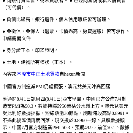
● 向銀行貸款者，或未貸款者。 ● 已經向當舖或私人借貸者
（可代償）。
● 負債比過高，銀行退件，個人信用瑕疵皆可辦理。
● 免徵信，免保人（退票，卡債過高，房貸遲繳）皆可承作。
申請需備文件
● 身分證正本，印鑑證明。
● 土地，建物所有權狀（正本）。
內容來
基隆市中正土地貸款
自hexun新聞
中國官方制造業PMI仍處擴張，澳元兌美元沖高回落
匯通網8月1日訊周四(8月1日)亞市早盤，中國官方公佈7月制
造業PMI為50.3，數據持穩於50榮枯分水嶺上方。澳元兌美元
受此利好數據提振，短線跳漲30餘點，刷新時段高點0.8991。
不過此後匯價再度回落，現交投於0.8960一線。具體數據顯
示，中國7月官方制造業PMI 50.3，預期49.9，前值50.1。數據