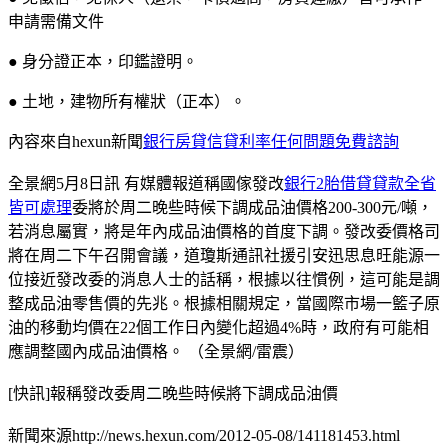
申請需備文件
● 身分證正本，印鑑證明。
● 土地，建物所有權狀（正本）。
內容來自hexun新聞
銀行房貸信貸利率任何問題免費諮詢
全景網5月8日訊 有媒體報道稱國傢發改
銀行2胎借貸貸款全省
皆可處理
委將於周二晚些時候下調成品油價格200-300元/噸，
若消息屬實，將是年內成品油價格的首度下調。發改委價格司
將在周二下午召開會議，道瓊斯通訊社援引安迅思息旺能源一
位接近發改委的消息人士的話稱，根據以往慣例，這可能是調
整成品油零售價的先兆。根據相關規定，當國際市場一籃子原
油的移動均價在22個工作日內變化超過4%時，政府有可能相
應調整國內成品油價格。 （全景網/雷震）
[快訊]報稱發改委周二晚些時候將下調成品油價
新聞來源http://news.hexun.com/2012-05-08/141181453.html