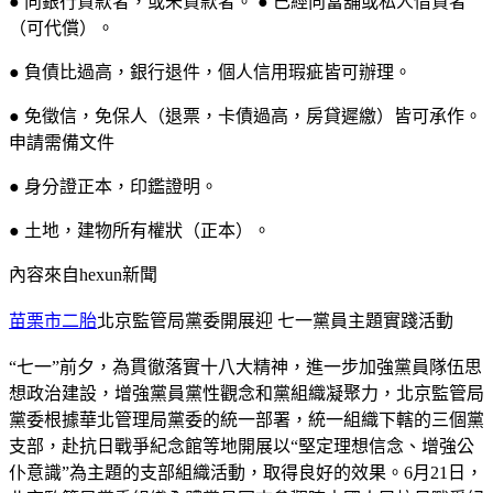
● 向銀行貸款者，或未貸款者。 ● 已經向當舖或私人借貸者
（可代償）。
● 負債比過高，銀行退件，個人信用瑕疵皆可辦理。
● 免徵信，免保人（退票，卡債過高，房貸遲繳）皆可承作。
申請需備文件
● 身分證正本，印鑑證明。
● 土地，建物所有權狀（正本）。
內容來自hexun新聞
苗栗市二胎
北京監管局黨委開展迎 七一黨員主題實踐活動
“七一”前夕，為貫徹落實十八大精神，進一步加強黨員隊伍思
想政治建設，增強黨員黨性觀念和黨組織凝聚力，北京監管局
黨委根據華北管理局黨委的統一部署，統一組織下轄的三個黨
支部，赴抗日戰爭紀念館等地開展以“堅定理想信念、增強公
仆意識”為主題的支部組織活動，取得良好的效果。6月21日，