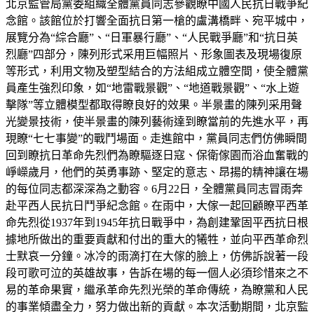
北京監管局黨委組織全體黨員同志參觀瞭中國人民抗日戰爭紀
念館。該館位於打響全面抗日第一槍的盧溝橋畔、宛平城中，
展覽分為“綜合廳”、“日軍暴行廳”、“人民戰爭廳”和“抗日英
烈廳”四部分，陳列形式采用巨幅照片、形象圖表及現場復原
等形式，利用文物及塑型結合的方法組成立體空間，使全體黨
員產生強烈印象，如“地雷戰景觀”、“地道戰景觀”、“水上遊
擊隊”等立體模型都取得瞭良好的效果。半景畫的陳列采用聲
光變景技術，使半景畫的陳列藝術達到瞭當前的先進水平，再
現瞭“七七事變”的戰鬥場面。走進館中，黨員同志們仿佛瞬間
回到瞭抗日革命先烈們為瞭驅逐日寇、保衛傢園而浴血奮戰的
崢嶸歲月，他們的英勇事跡、堅定的意志、昂揚的精神讓在場
的每位同志都深深為之動容。6月22日，全體黨員同志冒雨奔
赴平西人民抗日鬥爭紀念館。在雨中，大傢一起回顧瞭平西革
命先烈從1937年到1945年抗日戰爭中，為創建鞏固平西抗日根
據地所做出的重要貢獻和付出的重大的犧牲，並向平西革命烈
士默哀一分鐘。冰冷的雨滴打在大傢的臉上，仿佛訴說著一段
段可歌可泣的英雄故事，告訴在場的每一個人必須珍惜來之不
易的革命果實，繼承革命先烈光榮的革命傳統，為瞭黨和人民
的事業傾盡全力，努力做出新的貢獻。本次活動期間，北京監