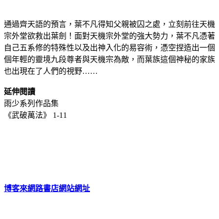
通過齊天語的預言，葉不凡得知父親被囚之處，立刻前往天機
宗外堂欲救出葉劍！面對天機宗外堂的強大勢力，葉不凡憑著
自己五系修的特殊性以及出神入化的易容術，憑空捏造出一個
個年輕的靈境九段尊者與天機宗為敵，而葉族這個神秘的家族
也出現在了人們的視野……
延伸閱讀
雨少系列作品集
《武破萬法》 1-11
博客來網路書店網站網址