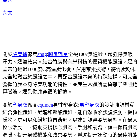
丸文
關於
除臭襪
廠商
snug
:
腳臭剋星
全襪100?臭通紗，超強除臭吸
汗力、透氣乾爽。結合竹炭與奈米科技的優質機能纖維，是將
孟宗竹經過1000度C高溫炭化後，運用奈米技術，將竹炭粉末
完全地融合於纖維之中，再配合纖維本身的特殊結構，可完全
發揮竹炭本身除臭功能的特性，並產生人體所需負離子與阻絕
電磁波，達到健康穿襪的舒適。
關於
塑身衣
廠商
equmen
男性塑身衣:
男塑身衣
的設計強調材質
結合彈性纖維、尼龍和聚酯纖維，能自然收緊腰腹脂肪、提拉
肩膀，更可以和緩地拉直背部，以達到調整姿勢身型。在最大
極限活動中，協助支撐核心肌肉、手肘和前臂，藉由保持肌肉
溫暖、提升身體機能和改善姿勢，幫助提升運動時的最佳肌能