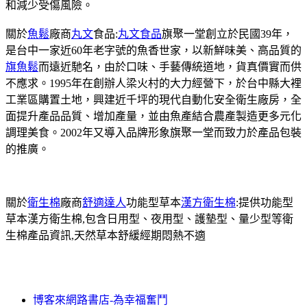
和減少受傷風險。
關於
魚鬆
廠商
丸文
食品:
丸文食品
旗聚一堂創立於民國39年，
是台中一家近60年老字號的魚香世家，以新鮮味美、高品質的
旗魚鬆
而遠近馳名，由於口味、手藝傳統道地，貨真價實而供
不應求。1995年在創辦人梁火村的大力經營下，於台中縣大裡
工業區購置土地，興建近千坪的現代自動化安全衛生廠房，全
面提升產品品質、增加產量，並由魚產結合農產製造更多元化
調理美食。2002年又導入品牌形象旗聚一堂而致力於產品包裝
的推廣。
關於
衛生棉
廠商
舒適達人
功能型草本
漢方衛生棉
:提供功能型
草本漢方衛生棉,包含日用型、夜用型、護墊型、量少型等衛
生棉產品資訊,天然草本舒緩經期悶熱不適
博客來網路書店-為幸福奮鬥