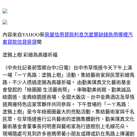
內容來自YAHOO新
房屋信用貸款利息怎麼算缺錢急用哪裡汽
車貸款信貸房貸
聞
塗鴉上樹 彩繪為高雄祈福
（中央社記者郝雪卿台中2日電）台中市草悟道今天下午上演
一場「一ㄚ馬路：塗鴉上樹」活動，集結藝術家與民眾彩繪馬
路，不少人透過塗鴉為高雄祈福。 由勤美璞真文化藝術基金
會發起的「綠圈圈 生活藝術祭」，串聯勤美術館、勤美誠品
綠園道、金典綠園道商場、全國大飯店、台中金典酒店及草悟
道周邊特色店家等夥伴共同參與。 下午登場的「一ㄚ馬路：
塗鴉上樹」是今年綠圈圈最大的亮點活動，集結藝術家與千名
民眾，在草悟道進行公共藝術的塗鴉集體創作，勤美璞真文化
藝術基金會董事長何明憲與藝術家為行道樹別上毛線花朵。
現場隨處可見到許多爸媽帶著小朋友或蹲或趴在馬路上揮灑創