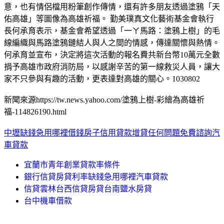
意，也有情侶檔用粉筆創作傳情，還有許多朋友透過塗鴉「天
佑高雄」等圖像為高雄祈福。 勤美璞真文化藝術基金會執行
長何承育表示，基金會希望透過「一ㄚ馬路：塗鴉上樹」的毛
線編織與馬路塗鴉鏈結人與人之間的情感，傳達關懷與熱情。
何承育並宣布，決定將這次活動的報名費共新台幣10萬元全數
捐予高雄市政府消防局，以感謝辛苦的第一線救災人員，讓大
家不只參與有趣的活動，更表達對高雄的關心。1030802
新聞來源https://tw.news.yahoo.com/塗鴉上樹-彩繪為高雄祈
福-114826190.html
中壢缺錢急用哪裡借錢
房子信用貸款增貸任何問題免費諮詢汽
車貸款
宜蘭市青年創業貸款率條件
銀行信貸房貸利率缺錢急用哪裡汽車貸款
信貸雲林台西信貸房貸台南鹽水房貸
台中機車借款