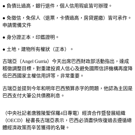
● 負債比過高，銀行退件，個人信用瑕疵皆可辦理。
● 免徵信，免保人（退票，卡債過高，房貸遲繳）皆可承作。
申請需備文件
● 身分證正本，印鑑證明。
● 土地，建物所有權狀（正本）。
古瑞亞（Angel Gurria）今天出席巴西財政部活動指出，達成
稽徵調整目標，對重建投資人信心及避免國際信評機構再度降
低巴西國家主權信用評等，非常重要。
古瑞亞並提到今年和明年巴西預算赤字的問題，他認為主因是
巴西支付大筆公共債務利息。
（中央社記者唐雅陵聖保羅4日專電）經濟合作暨發展組織
（OECD）秘書長古瑞亞表示，巴西必須盡快恢復過去遵循總
體經濟政策而辛苦獲得的名聲。