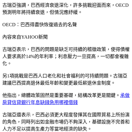
古瑞亞強調，巴西經濟衰退深化，許多挑戰迎面而來，OECD
預測明年將持續衰退，但情況應紓緩。
OECD：巴西得盡快恢復過去的名聲
內容來自YAHOO新聞
古瑞亞表示，巴西的問題是缺乏可持續的稽徵政策，使得債權
人要求高於14%的年利率；利息壓力一旦提高，一切都會複雜
化。
另1項挑戰是巴西人口老化和社會福利的可持續問題。古瑞亞
建議巴西提高退休最低年齡和變更最低薪退休金制度。
他指出，總體政策固然是重要基礎，結構改革更是關鍵。
承做
房貸信貸銀行年息缺錢急用哪裡借錢
古瑞亞還表示，巴西必須更大程度發揮其在國際貿易上所扮演
的角色，同時列出如金融市場仍不夠深入，基礎設施不完善和
人力不足以提高生產力等當地經濟的缺失。